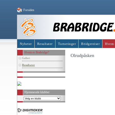
Forsiden
Nyheter
Resultater
Turneringer
Bridgereiser
Hvem e
Hvem er Brabridge?
Olrudpåsken
Galleri
Resultater
Hjemmeside klubber