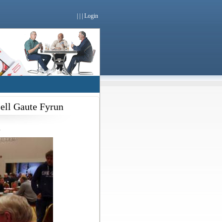
|
|
|
Login
ell Gaute Fyrun
»