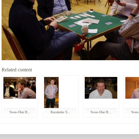
Related content
Sven-Olai H...
Kursleder S...
Sven-Olai H...
Sven-