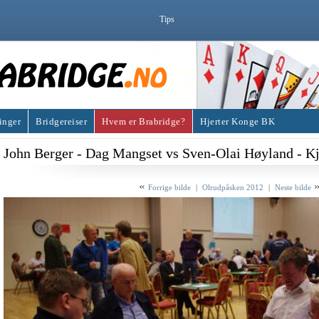
Tips
inger
Bridgereiser
Hvem er Brabridge?
Hjerter Konge BK
John Berger - Dag Mangset vs Sven-Olai Høyland - Kj
«
Forrige bilde
|
Olrudpåsken 2012
|
Neste bilde