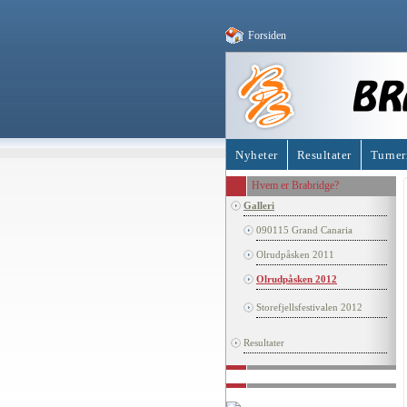
Forsiden
Nyheter
Resultater
Turner
Hvem er Brabridge?
Galleri
090115 Grand Canaria
Olrudpåsken 2011
Olrudpåsken 2012
Storefjellsfestivalen 2012
Resultater