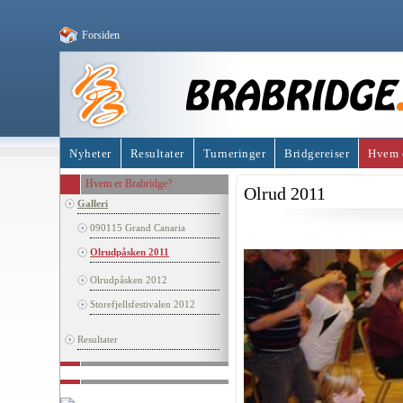
Forsiden
Nyheter
Resultater
Turneringer
Bridgereiser
Hvem e
Hvem er Brabridge?
Olrud 2011
Galleri
090115 Grand Canaria
Olrudpåsken 2011
Olrudpåsken 2012
Storefjellsfestivalen 2012
Resultater